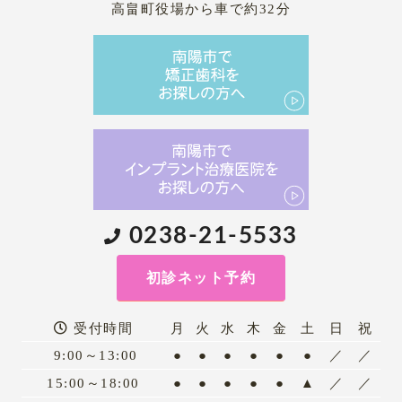
高畠町役場から車で約32分
0238-21-5533
初診ネット予約
受付時間
月
火
水
木
金
土
日
祝
9:00～13:00
●
●
●
●
●
●
／
／
15:00～18:00
●
●
●
●
●
▲
／
／