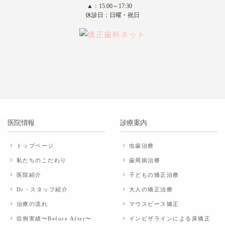
▲：15:00～17:30
休診日：日曜・祝日
医院情報
診療案内
トップページ
虫歯治療
私たちのこだわり
歯周病治療
医院紹介
子どもの矯正治療
Dr・スタッフ紹介
大人の矯正治療
治療の流れ
マウスピース矯正
症例実績〜Before After〜
インビザラインによる床矯正